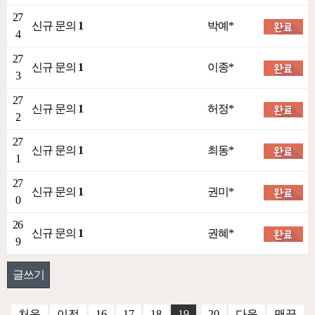
27
신규 문의
1
박예*
4
27
신규 문의
1
이종*
3
27
신규 문의
1
허정*
2
27
신규 문의
1
최동*
1
27
신규 문의
1
권미*
0
26
신규 문의
1
권혜*
9
글쓰기
처음
이전
16
17
18
19
20
다음
맨끝