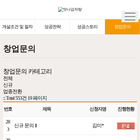
개설조건 및 절차
성공전략
성공스토리
창업문의
창업문의
창업문의 카테고리
전체
신규
업종전환
:: Total 553건
19 페이지
번호
제목
신청자명
진행현황
28
신규 문의
1
김미*
3