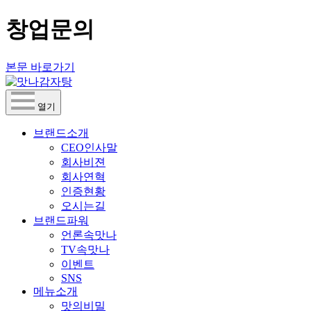
창업문의
본문 바로가기
열기
브랜드소개
CEO인사말
회사비젼
회사연혁
인증현황
오시는길
브랜드파워
언론속맛나
TV속맛나
이벤트
SNS
메뉴소개
맛의비밀