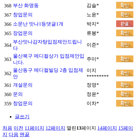
부산 화명동
김슬*
368
창업문의
노윤*
367
소문난 맛나1등
댓글
1
개
박지*
366
장업문의
류봉*
365
부산맛나감자탕입점제안드립니
이준*
364
다
울산북구 메디컬상가 입점제안입
주미*
363
니다.
울산동구 메디컬빌딩 2층 입점제
이지
362
안
*********
개설문의
정영*
361
문의
정윤*
360
창업문의
이차*
359
글쓰기
처음
이전
11
페이지
12
페이지
열린
13
페이지
14
페이지
15
페이
지
다음
맨끝