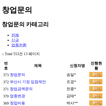
창업문의
창업문의 카테고리
전체
신규
업종전환
:: Total 553건
13 페이지
번
진행현
제목
신청자명
호
황
창업문의
송일*
373
부산시 기장 입점제안
조경*
372
창업금액문의
전종*
371
업종변경
김태*
370
창업비용
박사**
369